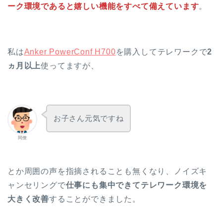
ーク環境であると嬉しい機能をすべて備えています
。
私は
Anker PowerConf H700
を購入してテレワークで
2
ヵ月以上
使ってますが、
お子さん元気ですね
同僚
とか周囲の声を指摘されることも無くなり、ノイズキ
ャンセリングで
仕事にも集中できてテレワーク環境を
大きく改善
することができました。