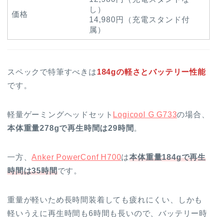
し）
価格
14,980円（充電スタンド付
属）
スペックで特筆すべきは
184gの軽さとバッテリー性能
です。
軽量ゲーミングヘッドセット
Logicool G G733
の場合、
本体重量278gで再生時間は29時間
。
一方、
Anker PowerConf H700
は
本体重量184gで再生
時間は35時間
です。
重量が軽いため長時間装着しても疲れにくい、しかも
軽いうえに再生時間も6時間も長いので、バッテリー時